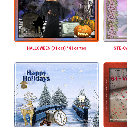
HALLOWEEN (31 oct) *41 cartes
STE-CA