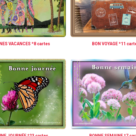
ES VACANCES *8 cartes
BON VOYAGE *11 cart
NE JOURNÉE *23 cartes
BONNE SEMAINE *7 car