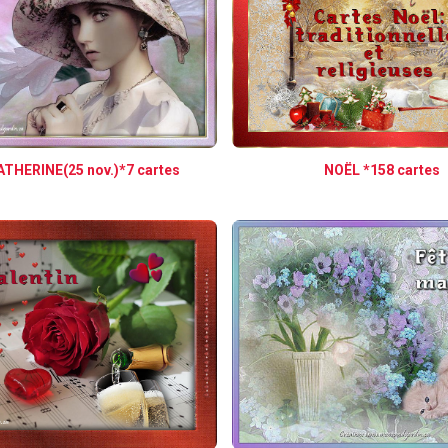
THERINE(25 nov.)*7 cartes
NOËL *158 cartes