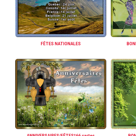
FÊTES NATIONALES
BONN
ANNIVERSAIRES/FÊTES*66 cartes
BON