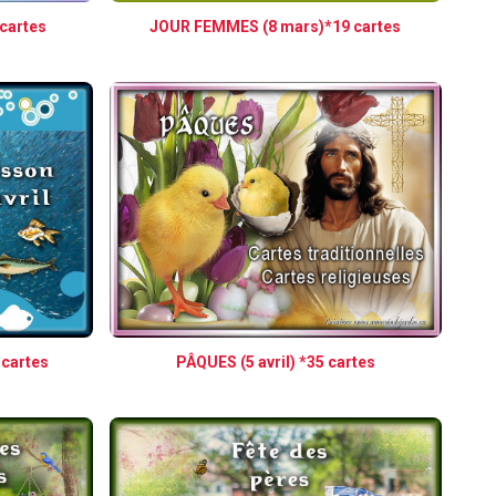
cartes
JOUR FEMMES (8 mars)*19 cartes
 cartes
PÂQUES (5 avril) *35 cartes