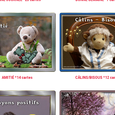
AMITIÉ *14 cartes
CÂLINS/BISOUS *12 ca