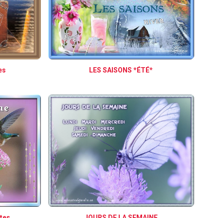
es
LES SAISONS *ÉTÉ*
JOURS DE LA SEMAINE
tes